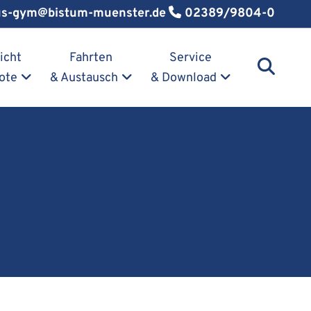
us-gym@bistum-muenster.de
02389/9804-0
icht
Fahrten
Service
ote
& Austausch
& Download