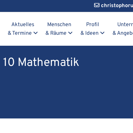
christophor
Navigation überspringen
Aktuelles
Menschen
Profil
Unterr
& Termine
& Räume
& Ideen
& Angeb
G 10 Mathematik