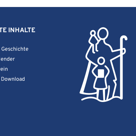
TE INHALTE
& Geschichte
lender
rein
& Download