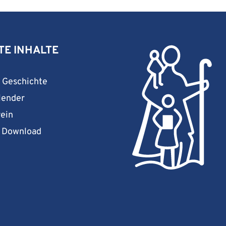
TE INHALTE
& Geschichte
lender
rein
& Download