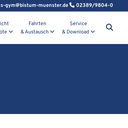
us-gym@bistum-muenster.de
02389/9804-0
icht
Fahrten
Service
ote
& Austausch
& Download