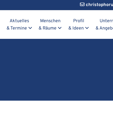
christophor
Navigation überspringen
Aktuelles
Menschen
Profil
Unterr
& Termine
& Räume
& Ideen
& Angeb