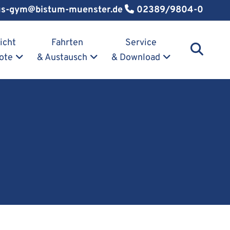
us-gym@bistum-muenster.de
02389/9804-0
icht
Fahrten
Service
ote
& Austausch
& Download