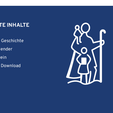
TE INHALTE
& Geschichte
lender
rein
& Download