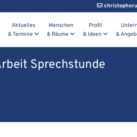
christophor
Navigation überspringen
Aktuelles
Menschen
Profil
Unterr
& Termine
& Räume
& Ideen
& Angeb
Arbeit Sprechstunde