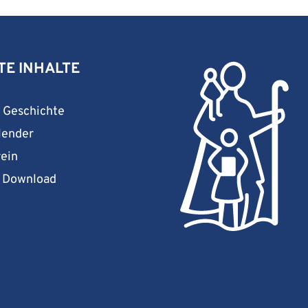
TE INHALTE
& Geschichte
lender
rein
& Download