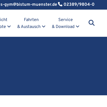
us-gym@bistum-muenster.de
02389/9804-0
icht
Fahrten
Service
ote
& Austausch
& Download