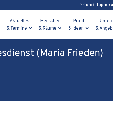
christophor
Navigation überspringen
Aktuelles
Menschen
Profil
Unterr
& Termine
& Räume
& Ideen
& Angeb
dienst (Maria Frieden)