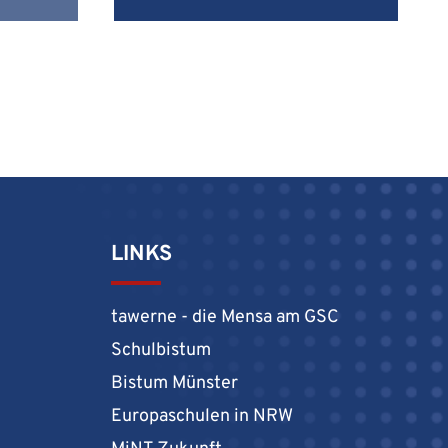
r
e
i
c
h
b
e
i
d
e
LINKS
n
D
tawerne - die Mensa am GSC
E
Schulbistum
L
Bistum Münster
F
-
Europaschulen in NRW
P