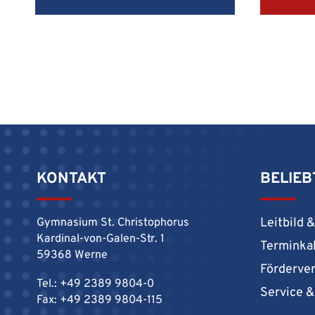
e
S
c
h
u
l
g
e
m
KONTAKT
BELIEB
e
i
Leitbild 
Gymnasium St. Christophorus
n
Kardinal-von-Galen-Str. 1
d
Terminka
59368 Werne
e
Förderve
d
Tel.: +49 2389 9804-0
Service 
Fax: +49 2389 9804-115
e