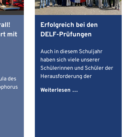
ll!
Erfolgreich bei den
rt mit
DELF-Prüfungen
Auch in diesem Schuljahr
haben sich viele unserer
Schülerinnen und Schüler der
Herausforderung der
ula des
ophorus
E
Weiterlesen …
r
f
o
l
g