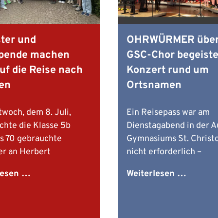
ster und
OHRWÜRMER übera
pende machen
GSC-Chor begeiste
uf die Reise nach
Konzert rund um
en
Ortsnamen
woch, dem 8. Juli,
Ein Reisepass war am
chte die Klasse 5b
Dienstagabend in der A
s 70 gebrauchte
Gymnasiums St. Christ
er an Herbert
nicht erforderlich –
T
O
lesen …
Weiterlesen …
o
H
r
R
n
W