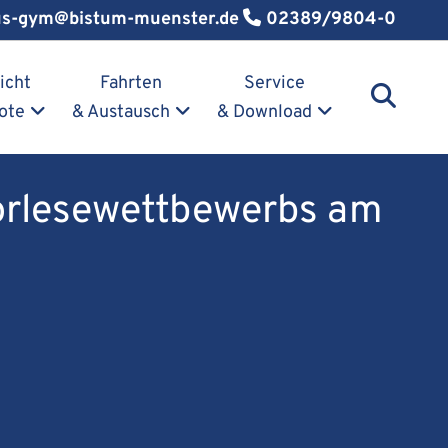
us-gym@bistum-muenster.de
02389/9804-0
icht
Fahrten
Service
ote
& Austausch
& Download
Vorlesewettbewerbs am