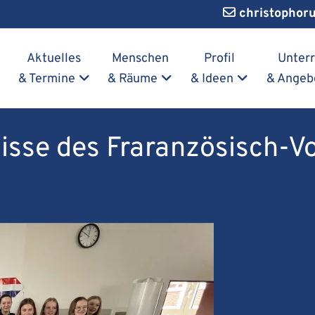
christophor
Navigation überspringen
Aktuelles
Menschen
Profil
Unterr
& Termine
& Räume
& Ideen
& Angeb
bnisse des Fraranzösisch-