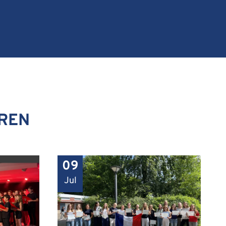
EREN
09
Jul