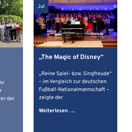
Jul
„The Magic of Disney“
„Reine Spiel- bzw. Singfreude“
– im Vergleich zur deutschen
hr
Fußball-Nationalmannschaft –
r
zeigte der
er der
„
Weiterlesen …
T
h