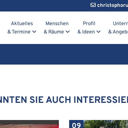
christophor
Navigation überspringen
Aktuelles
Menschen
Profil
Unterr
& Termine
& Räume
& Ideen
& Angeb
NTEN SIE AUCH INTERESSI
09