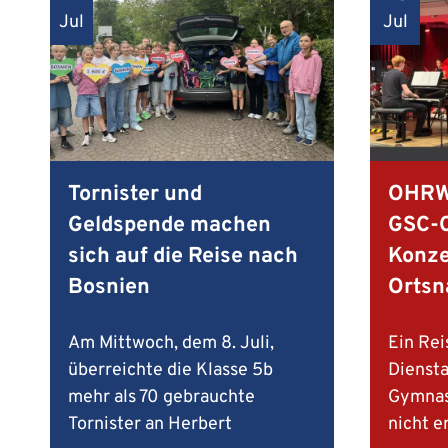
Jul
Jul
Tornister und
OHRW
Geldspende machen
GSC-C
sich auf die Reise nach
Konze
Bosnien
Orts
Am Mittwoch, dem 8. Juli,
Ein Rei
überreichte die Klasse 5b
Diensta
mehr als 70 gebrauchte
Gymnas
Tornister an Herbert
nicht e